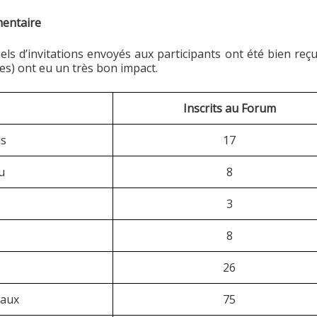
mentaire
riels d’invitations envoyés aux participants ont été bien re
hes) ont eu un très bon impact.
Inscrits au Forum
is
17
u
8
3
8
26
naux
75