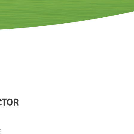
CTOR
: