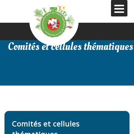
Aller
au
contenu
principal
Comités et cellules thématiques
Comités et cellules