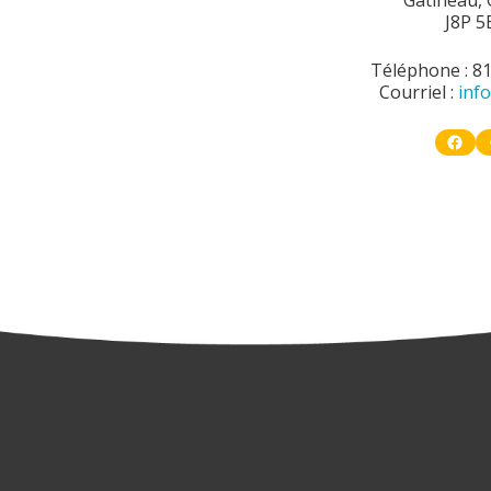
J8P 5
Téléphone : 8
Courriel :
inf
Face