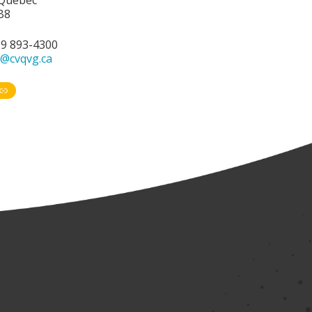
B8
19 893-4300
o@cvqvg.ca
book
Link