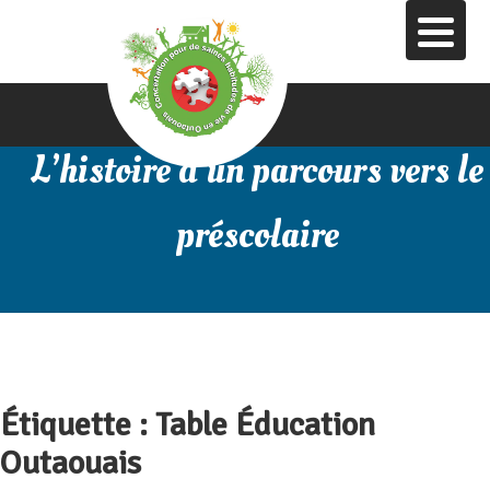
Aller
au
contenu
principal
L’histoire d’un parcours vers le
préscolaire
Étiquette :
Table Éducation
Outaouais