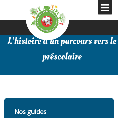
Aller
au
contenu
principal
L’histoire d’un parcours vers le
préscolaire
Nos guides