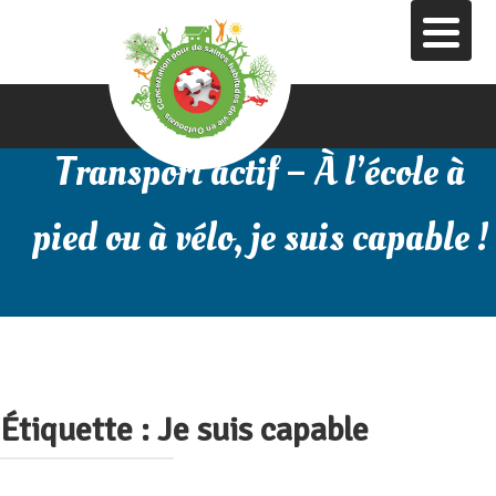
Aller
au
contenu
principal
Transport actif – À l’école à
pied ou à vélo, je suis capable !
Étiquette :
Je suis capable