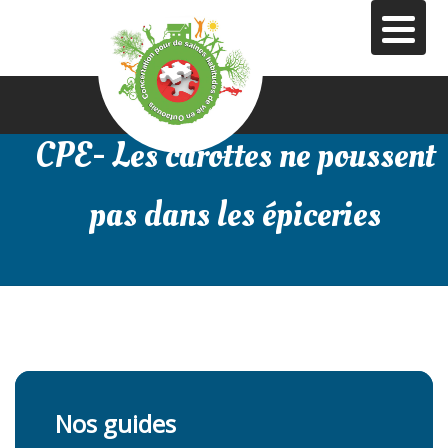
Aller
au
contenu
principal
CPE- Les carottes ne poussent
pas dans les épiceries
Nos guides