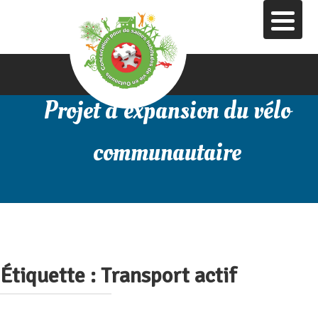
Aller
au
contenu
principal
Projet d’expansion du vélo
communautaire
Étiquette :
Transport actif