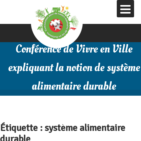
Aller
au
contenu
principal
Conférence de Vivre en Ville
expliquant la notion de système
alimentaire durable
Étiquette :
système alimentaire
durable