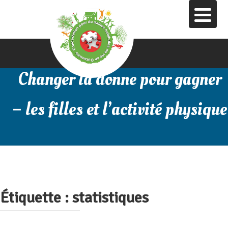
Aller
au
contenu
principal
Changer la donne pour gagner
– les filles et l’activité physique
Étiquette :
statistiques