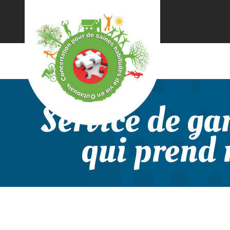
Aller
au
contenu
principal
Service de gar
qui prend