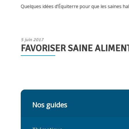
Quelques idées d’Équiterre pour que les saines ha
Publié
5 juin 2017
FAVORISER SAINE ALIMEN
le
Nos guides