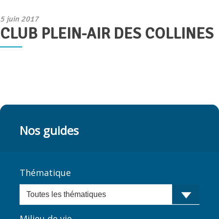
Publié
5 juin 2017
CLUB PLEIN-AIR DES COLLINES
le
Nos guides
Thématique
Milieu de vie