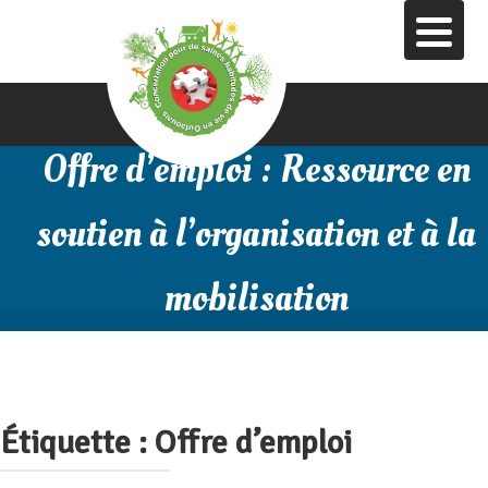
Aller
au
contenu
principal
Offre d’emploi : Ressource en
soutien à l’organisation et à la
mobilisation
Étiquette :
Offre d’emploi