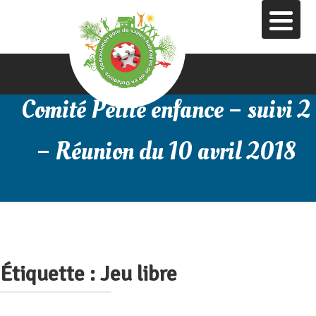
Aller
au
contenu
principal
Comité Petite enfance – suivi 2
– Réunion du 10 avril 2018
Étiquette :
Jeu libre