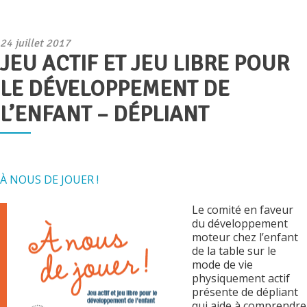
Publié
24 juillet 2017
JEU ACTIF ET JEU LIBRE POUR
le
LE DÉVELOPPEMENT DE
L’ENFANT – DÉPLIANT
À NOUS DE JOUER !
Le comité en faveur
du développement
moteur chez l’enfant
de la table sur le
mode de vie
physiquement actif
présente de dépliant
qui aide à comprendre