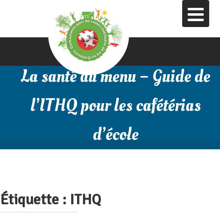
Aller
au
contenu
principal
La santé au menu – Guide de
l’ITHQ pour les cafétérias
d’école
Étiquette :
ITHQ