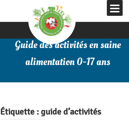
Aller
au
contenu
principal
Guide des activités en saine
alimentation 0-17 ans
Étiquette :
guide d’activités