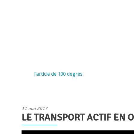
Un projet qui nous inspire et qui saura en inspirer
Lisez
l’article de 100 degrés
Publié
11 mai 2017
LE TRANSPORT ACTIF EN 
le