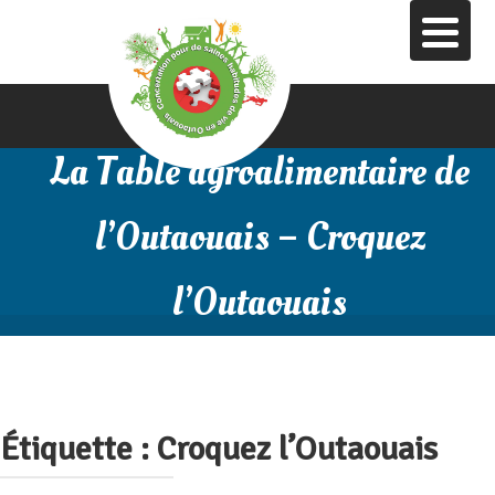
Aller
au
contenu
principal
La Table agroalimentaire de
l’Outaouais – Croquez
l’Outaouais
Étiquette :
Croquez l’Outaouais