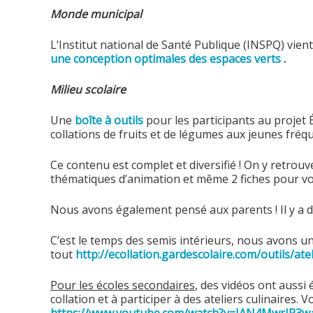
Monde municipal
L’Institut national de Santé Publique (INSPQ) vient
une conception optimales des espaces verts
.
Milieu scolaire
Une
boîte à outils
pour les participants au projet É
collations de fruits et de légumes aux jeunes fréq
Ce contenu est complet et diversifié ! On y retrouve
thématiques d’animation et même 2 fiches pour vous
Nous avons également pensé aux parents ! Il y a des
C’est le temps des semis intérieurs, nous avons une 
tout
http://ecollation.
gardescolaire.com/outils/
ate
Pour les écoles secondaires
, des vidéos ont aussi
collation et à participer à des ateliers culinaires.
https://www.youtube.com/watch?
v=JAN4MwrIR3w#