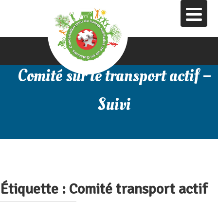
Aller
au
contenu
principal
Comité sur le transport actif –
Suivi
Étiquette :
Comité transport actif