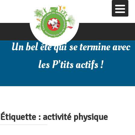
Aller
au
contenu
principal
Un bel été qui se termine avec
les P’tits actifs !
Étiquette :
activité physique