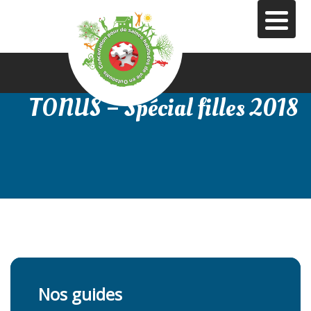
Aller
au
contenu
principal
TONUS – Spécial filles 2018
Nos guides