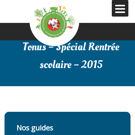
Aller
au
contenu
principal
Tonus – Spécial Rentrée
scolaire – 2015
Nos guides