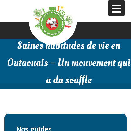
Aller
au
contenu
principal
Saines habitudes de vie en
Outaouais – Un mouvement qui
a du souffle
Nos guides