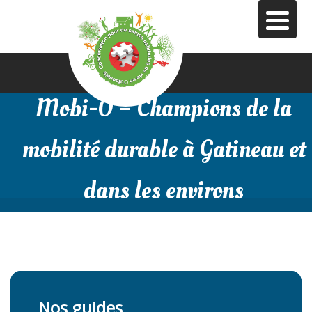
Aller
au
contenu
principal
Mobi-O – Champions de la
mobilité durable à Gatineau et
dans les environs
Nos guides