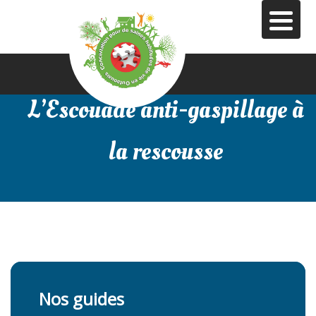
Aller
au
contenu
principal
L’Escouade anti-gaspillage à
la rescousse
Nos guides