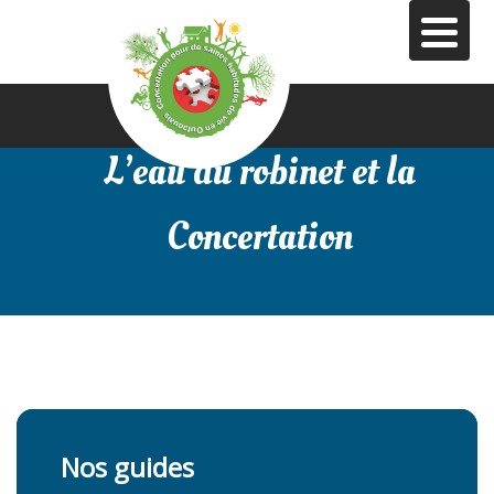
Aller
au
contenu
principal
L’eau du robinet et la
Concertation
Nos guides