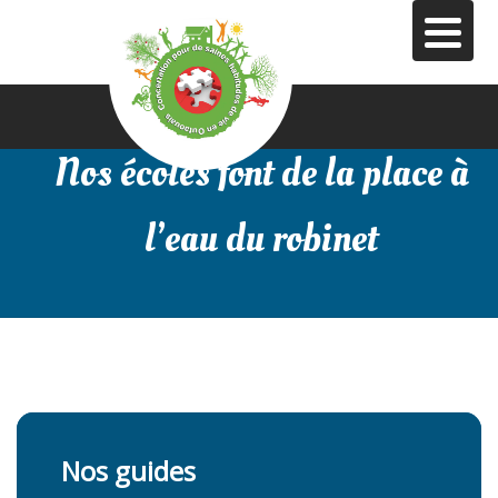
Aller
au
contenu
principal
Nos écoles font de la place à
l’eau du robinet
Nos guides