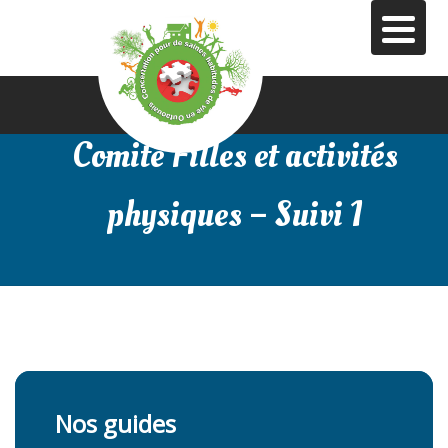
Aller
au
contenu
principal
Comité Filles et activités
physiques – Suivi 1
Nos guides