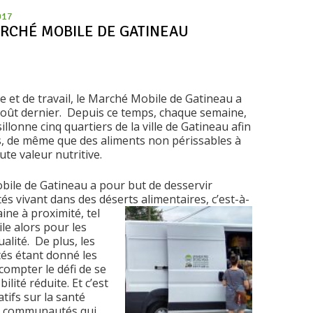
017
ARCHÉ MOBILE DE GATINEAU
e et de travail, le Marché Mobile de Gatineau a
6 août dernier. Depuis ce temps, chaque semaine,
llonne cinq quartiers de la ville de Gatineau afin
ais, de même que des aliments non périssables à
ute valeur nutritive.
bile de Gatineau a pour but de desservir
 vivant dans des déserts alimentaires, c’est-à-
ine à proximité, tel
ile alors pour les
alité. De plus, les
tés étant donné les
compter le défi de se
ité réduite. Et c’est
tifs sur la santé
es communautés qui