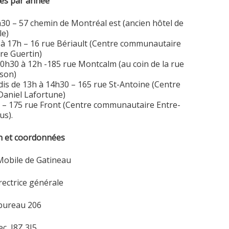
nes par année
30 – 57 chemin de Montréal est (ancien hôtel de
le)
 à 17h – 16 rue Bériault (Centre communautaire
re Guertin)
10h30 à 12h -185 rue Montcalm (au coin de la rue
son)
dis de 13h à 14h30 – 165 rue St-Antoine (Centre
aniel Lafortune)
h – 175 rue Front (Centre communautaire Entre-
s).
n et coordonnées
Mobile de Gatineau
ectrice générale
 bureau 206
c, J8Z 3J5