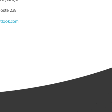
poste 238
look.com