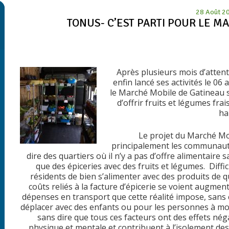
28 Août 2
TONUS- C’EST PARTI POUR LE M
Après plusieurs mois d’attent
enfin lancé ses activités le 0
le Marché Mobile de Gatineau si
d’offrir fruits et légumes fr
ha
Le projet du Marché Mo
principalement les communautés
dire des quartiers où il
n’y a pas d’off
re alimentaire sa
que des épiceries avec des fruits et légumes. Diffic
résidents de bien s’alimenter avec des produits de qu
coûts reliés à la facture d’épicerie se voient augmen
dépenses en transport que cette réalité impose, sans 
déplacer avec des enfants ou pour les personnes à mobil
sans dire que tous ces facteurs ont des effets néga
physique et mentale et contribuent à l’isolement d