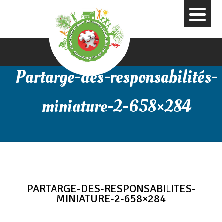
Aller
au
contenu
principal
Partarge-des-responsabilités-
miniature-2-658×284
PARTARGE-DES-RESPONSABILITÉS-
MINIATURE-2-658×284