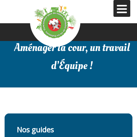
Aller
au
contenu
principal
Aménager la cour, un travail
d’Équipe !
Nos guides